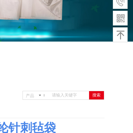
搜索
产品
纶针刺毡袋